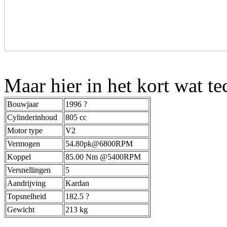
Maar hier in het kort wat t
Bouwjaar
1996 ?
Cylinderinhoud
805 cc
Motor type
V2
Vermogen
54.80pk@6800RPM
Koppel
85.00 Nm @5400RPM
Versnellingen
5
Aandrijving
Kardan
Topsnelheid
182.5 ?
Gewicht
213 kg