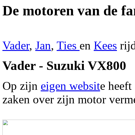
De motoren van de fa
Vader
,
Jan
,
Ties
en
Kees
rij
Vader - Suzuki VX800
Op zijn
eigen websit
e heeft
zaken over zijn motor verm